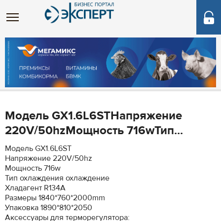
Модель GX1.6L6STНапряжение
220V/50hzМощность 716wТип...
Модель GX1.6L6ST
Напряжение 220V/50hz
Мощность 716w
Тип охлаждения охлаждение
Хладагент R134A
Размеры 1840*760*2000mm
Упаковка 1890*810*2050
Аксессуары для терморегулятора: