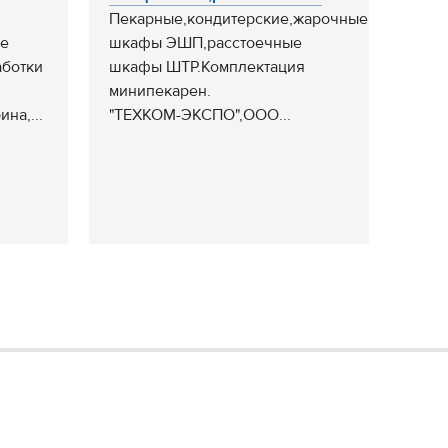
Пекарные,кондитерские,жарочные
ие
шкафы ЭШП,расстоечные
аботки
шкафы ШТР.Комплектация
минипекарен.
на,...
"ТЕХКОМ-ЭКСПО",ООО...