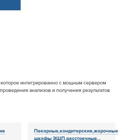
м, которое интегрированно с мощным сервером
 проведения анализов и получения результатов
ие
Пекарные,кондитерские,жарочные
шкафы ЭШП,расстоечные...