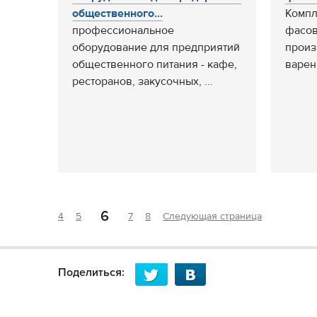
общественного...
Компл
профессиональное
фасов
оборудование для предприятий
произ
общественного питания - кафе,
варен
ресторанов, закусочных, ...
6
4
5
7
8
Следующая страница
Поделиться: