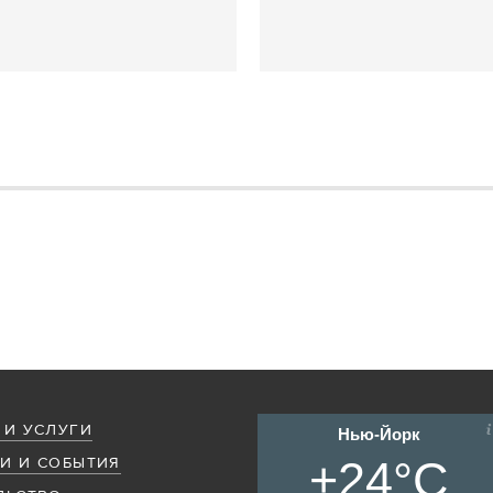
 И УСЛУГИ
Нью-Йорк
+24°C
И И СОБЫТИЯ