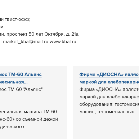
ми твист-офф;
и.
, проспект 50 лет Октября, д. 21а.
: market_kbal@mail.ru www.kbal.ru
мес ТМ-60 Альянс
Фирма «ДИОСНА» являе
месильная...
маркой для хлебопекарног
мес ТМ-60 "Альянс"
Фирма «ДИОСНА» являет
маркой для хлебопекарн
оборудования: тестомеси
месильная машина ТМ-60
машин, тестомесильных...
нс-60» со съемной дежой
дического...