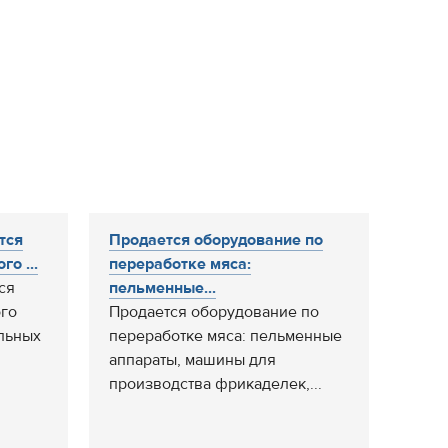
тся
Продается оборудование по
о ...
переработке мяса:
ся
пельменные...
ого
Продается оборудование по
льных
переработке мяса: пельменные
аппараты, машины для
производства фрикаделек,...