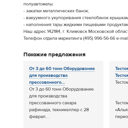
полуавтоматы:
- закатки металлических банок;
- вакуумного укупоривания стеклобанок крышка
- наполнения тары жидкими пищевыми продуктам
Наш адрес:142184, г. Климовск Московской области
Телефон отдела маркетинга (495) 996-56-66 е-mail
Похожие предложения
От 3 до 60 тонн Оборудование
Тесто
для производства
Тесто
прессованного...
Тесто
От 3 до 60 тонн Оборудование
для производства
прессованного сахара
Тесто
рафинада, текникеллер с 28
«Алья
феврал...
перио