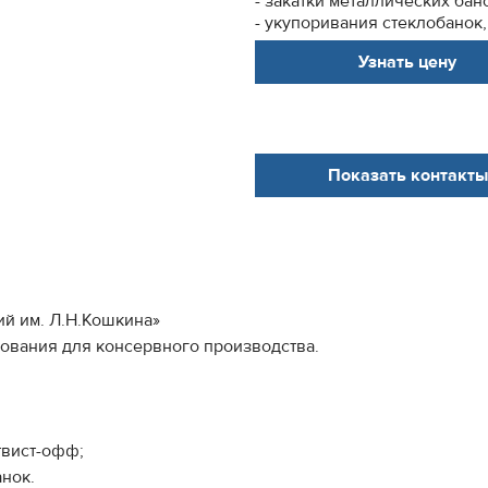
- закатки металлических бан
- укупоривания стеклобанок,
Узнать цену
Показать контакты
ий им. Л.Н.Кошкина»
дования для консервного производства.
твист-офф;
анок.