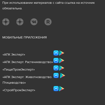
При использовании материалов с сайта ссылка на источник
обязательна.
М
ОБИЛЬНЫЕ ПРИЛОЖЕНИЯ
«
АПК Эксперт
»
«
АПК Эксперт. Растениеводст
во
»
«ПищеПромЭксперт»
«
А
ПК Эксперт: Животнов
одство.
Птицеводство»
«СтройПромЭксперт»