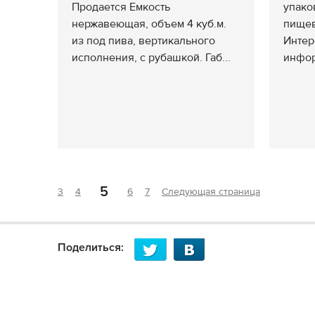
Продается Емкость
упако
нержавеющая, объем 4 куб.м.
пищев
из под пива, вертикального
Интер
исполнения, с рубашкой. Габ...
инфор
5
3
4
6
7
Следующая страница
Поделиться: