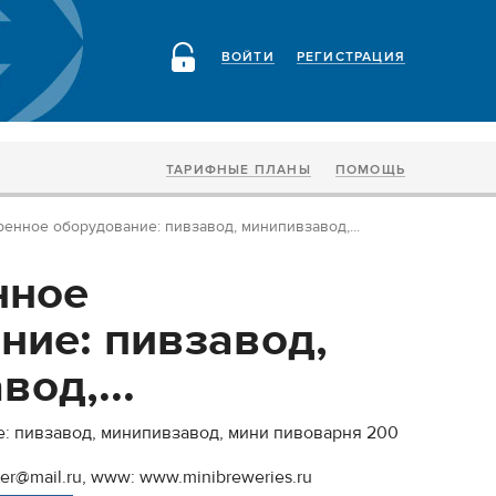
ВОЙТИ
РЕГИСТРАЦИЯ
ТАРИФНЫЕ ПЛАНЫ
ПОМОЩЬ
енное оборудование: пивзавод, минипивзавод,...
нное
ние: пивзавод,
од,...
: пивзавод, минипивзавод, мини пивоварня 200
wer@mail.ru, www: www.minibreweries.ru