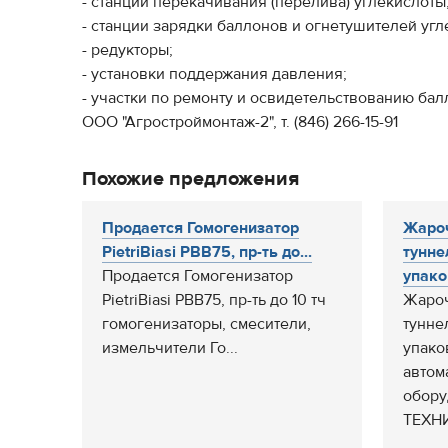
- станции перекачивания (перелива) углекислоты
- станции зарядки баллонов и огнетушителей угл
- редукторы;
- установки поддержания давления;
- участки по ремонту и освидетельствованию бал
ООО "Агростроймонтаж-2", т. (846) 266-15-91
Похожие предложения
Продается Гомогенизатор
Жаро
PietriBiasi PBB75, пр-ть до...
тунне
Продается Гомогенизатор
упако
PietriBiasi PBB75, пр-ть до 10 тч
Жаро
гомогенизаторы, смесители,
тунне
измельчители Го...
упако
автом
обору
ТЕХНИ