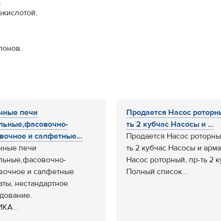
;
екислотой;
лонов.
чные печи
Продается Насос роторны
льные,фасовочно-
ть 2 кубчас Насосы и ...
вочное и салфетные...
Продается Насос роторный
чные печи
ть 2 кубчас Насосы и арм
льные,фасовочно-
Насос роторный, пр-ть 2 к
вочное и салфетные
Полный список...
аты, нестандартное
дование.
КА...