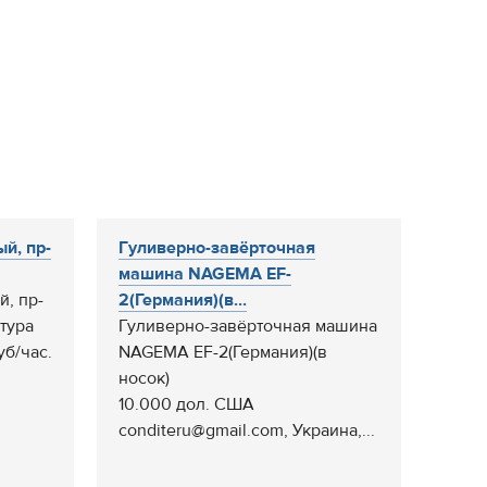
й, пр-
Гуливерно-завёрточная
машина NAGEMA EF-
, пр-
2(Германия)(в...
атура
Гуливерно-завёрточная машина
уб/час.
NAGEMA EF-2(Германия)(в
носок)
10.000 дол. США
conditeru@gmail.com, Украина,...