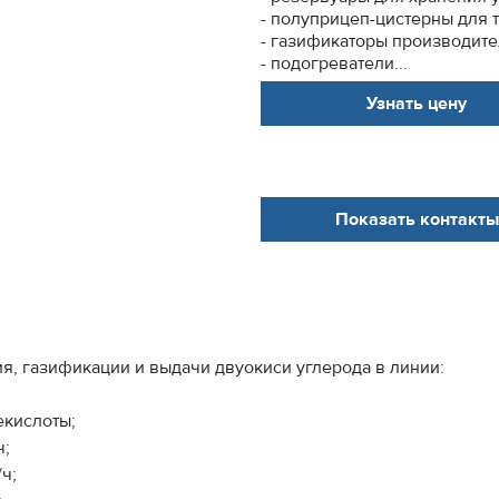
- полуприцеп-цистерны для 
- газификаторы производител
- подогреватели...
Узнать цену
Показать контакты
я, газификации и выдачи двуокиси углерода в линии:
екислоты;
ч;
ч;