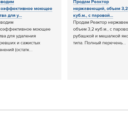
зводим
Продам Реактор
коэффективное моющее
нержавеющий, объем 3,2
ва для у...
куб.м., с паровой...
зводим
Продам Реактор нержаве
коэффективное моющее
объем 3,2 куб.м., с паров
тва для удаления
рубашкой и мешалкой як
ревших и сажистых
типа. Полный перечень...
нений (остатк...