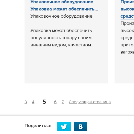
Упаковочное оборудование
Прои
Упаковка может обеспечить...
высо
Упаковочное оборудование
средст
Прои
Упаковка может обеспечить
высо
популярность товару своим
средс
внешним видом, качеством...
приго
загряз
5
3
4
6
7
Следующая страница
Поделиться: