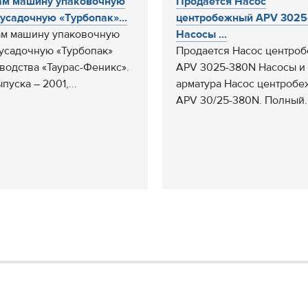
ам машину упаковочную
Продается Насос
усадочную «Турбопак»...
центробежный APV 3025
м машину упаковочную
Насосы ...
усадочную «Турбопак»
Продается Насос центро
водства «Таурас-Феникс».
APV 3025-380N Насосы и
пуска – 2001,...
арматура Насос центроб
APV 30/25-380N. Полный..