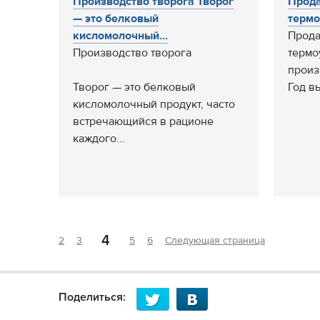
Производство творога Творог
Прод
— это белковый
термо
кисломолочный...
Прода
Производство творога
термо
произ
Творог — это белковый
Год вы
кисломолочный продукт, часто
встречающийся в рационе
каждого...
4
2
3
5
6
Следующая страница
Поделиться: