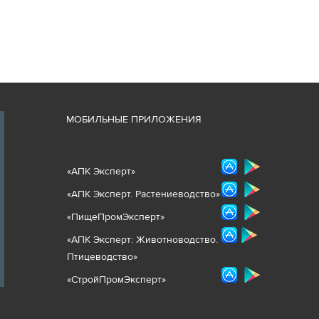
М
ОБИЛЬНЫЕ ПРИЛОЖЕНИЯ
«
АПК Эксперт
»
«
АПК Эксперт. Растениеводст
во
»
«ПищеПромЭксперт»
«
А
ПК Эксперт: Животнов
одство.
Птицеводство»
«СтройПромЭксперт»