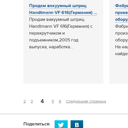
Продам вакуумный шприц
Фабр
Handtmann VF 616(Германия) ...
произ
Продам вакуумный шприц
обору
Handtmann VF 616(Германия) с
Фабри
перекрутчиком и
произ
подъемником,2005 год
обору
выпуска, наработка...
На на
найдет
4
2
3
5
6
Следующая страница
Поделиться: