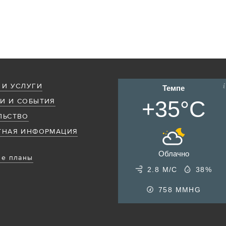
 И УСЛУГИ
Темпе
+35°C
И И СОБЫТИЯ
ЛЬСТВО
ТНАЯ ИНФОРМАЦИЯ
Облачно
е планы
2.8 М/С
38%
758
MMHG