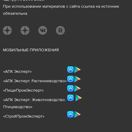
При использовании материалов с сайта ссылка на источник
обязательна.
М
ОБИЛЬНЫЕ ПРИЛОЖЕНИЯ
«
АПК Эксперт
»
«
АПК Эксперт. Растениеводст
во
»
«ПищеПромЭксперт»
«
А
ПК Эксперт: Животнов
одство.
Птицеводство»
«СтройПромЭксперт»