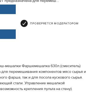
2Т предназначена для перемеш...
ПРОВЕРЯЕТСЯ МОДЕРАТОРОМ
арш-мешалки Фаршемешалка 630л.(смеситель)
а для перемешивания компонентов мясо сырья и
го фарша, так и для посола кускового сырья.
веющей стали. Управление мешалкой
возможность крепления пульта на стену).