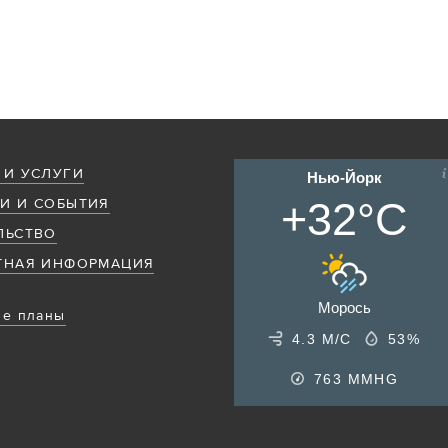
 И УСЛУГИ
Нью-Йорк
+32°C
И И СОБЫТИЯ
ЛЬСТВО
ТНАЯ ИНФОРМАЦИЯ
Морось
е планы
4.3 М/С
53%
763
MMHG