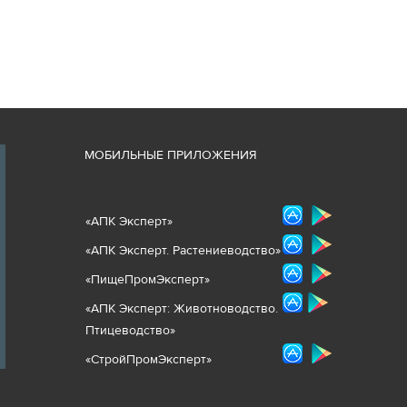
М
ОБИЛЬНЫЕ ПРИЛОЖЕНИЯ
«
АПК Эксперт
»
«
АПК Эксперт. Растениеводст
во
»
«ПищеПромЭксперт»
«
А
ПК Эксперт: Животнов
одство.
Птицеводство»
«СтройПромЭксперт»