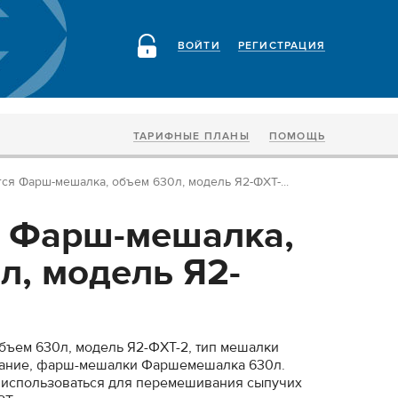
ВОЙТИ
РЕГИСТРАЦИЯ
ТАРИФНЫЕ ПЛАНЫ
ПОМОЩЬ
ся Фарш-мешалка, объем 630л, модель Я2-ФХТ-...
 Фарш-мешалка,
л, модель Я2-
бъем 630л, модель Я2-ФХТ-2, тип мешалки
вание, фарш-мешалки Фаршемешалка 630л.
т использоваться для перемешивания сыпучих