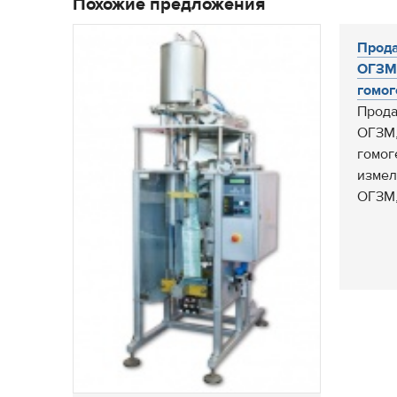
Похожие предложения
Прода
ОГЗМ
гомог
Прода
ОГЗМ,
гомог
измел
ОГЗМ, 