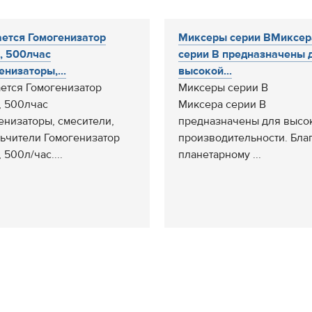
ется Гомогенизатор
Миксеры серии BМиксер
, 500лчас
серии В предназначены 
енизаторы,...
высокой...
ется Гомогенизатор
Миксеры серии B
 500лчас
Миксера серии В
енизаторы, смесители,
предназначены для высо
ьчители Гомогенизатор
производительности. Бла
500л/час....
планетарному ...