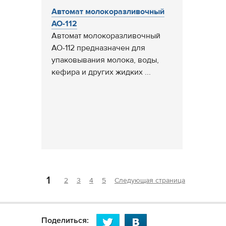
Автомат молокоразливочный
АО-112
Автомат молокоразливочный
АО-112 предназначен для
упаковывания молока, воды,
кефира и других жидких ...
1
2
3
4
5
Следующая страница
Поделиться: