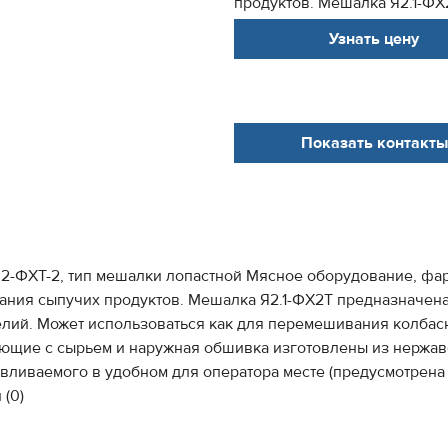
продуктов. Мешалка Я2.1-ФХ
Узнать цену
Показать контакты
Я2-ФХТ-2, тип мешалки лопастной Мясное оборудование, ф
ания сыпучих продуктов. Мешалка Я2.1-ФХ2Т предназначен
ий. Может использоваться как для перемешивания колбасно
ующие с сырьем и наружная обшивка изготовлены из нержа
авливаемого в удобном для оператора месте (предусмотрена 
(0)