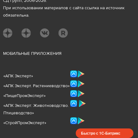
СД Групп, 2006-2026.
При использовании материалов с сайта ссылка на источник
обязательна.
М
ОБИЛЬНЫЕ ПРИЛОЖЕНИЯ
«
АПК Эксперт
»
«
АПК Эксперт. Растениеводст
во
»
«ПищеПромЭксперт»
«
А
ПК Эксперт: Животнов
одство.
Птицеводство»
«СтройПромЭксперт»
Быстро с 1С-Битрикс