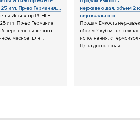
ется Инъектор RUHLE
Продам Емкость
25 игл. Пр-во Германия....
нержавеющая, объем 2 ку
ется Инъектор RUHLE
вертикального...
 25 игл. Пр-во Германия.
Продам Емкость нержаве
й перечень пищевого
объем 2 куб.м., вертикал
ное, мясное, для...
исполнения, с термоизол
Цена договорная....