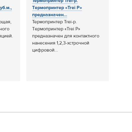
Термопринтер Trei-p.
б.м.,
Tермопринтер «Trei P»
предназначен...
ющая,
Термопринтер Trei-p.
ьного
Tермопринтер «Trei P»
яцией.
предназначен для контактного
нанесения 1,2,3-хстрочной
цифровой...