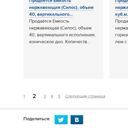
Продаётся Емкость
Прода
нержавеющая (Силос), объем
нержа
40, вертикального...
куб.м.,
Продаётся Емкость
Прода
нержавеющая (Силос), объем
нержа
40, вертикального исполнения,
гориз
коническое дно. Количеств...
люк с 
2
1
3
4
5
Следующая страница
Поделиться: