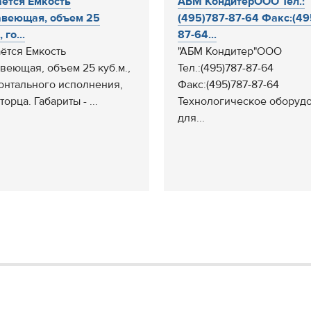
ётся Емкость
АБМ КондитерООО Тел.:
веющая, объем 25
(495)787-87-64 Факс:(49
 го...
87-64...
ётся Емкость
"АБМ Кондитер"ООО
веющая, объем 25 куб.м.,
Тел.:(495)787-87-64
онтального исполнения,
Факс:(495)787-87-64
торца. Габариты - ...
Технологическое оборуд
для...