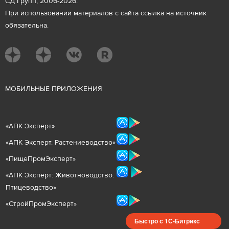
СД Групп, 2006-2026.
При использовании материалов с сайта ссылка на источник
обязательна.
М
ОБИЛЬНЫЕ ПРИЛОЖЕНИЯ
«
АПК Эксперт
»
«
АПК Эксперт. Растениеводст
во
»
«ПищеПромЭксперт»
«
А
ПК Эксперт: Животнов
одство.
Птицеводство»
«СтройПромЭксперт»
Быстро с 1С-Битрикс