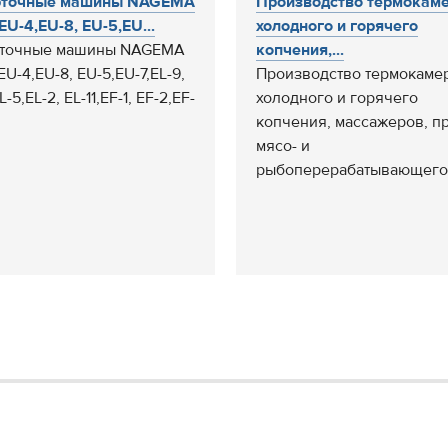
рточные машины NAGEMA
Производство термокаме
EU-4,EU-8, EU-5,EU...
холодного и горячего
рточные машины NAGEMA
копчения,...
EU-4,EU-8, EU-5,EU-7,EL-9,
Производство термокаме
L-5,EL-2, EL-11,EF-1, EF-2,EF-
холодного и горячего
.
копчения, массажеров, п
мясо- и
рыбоперерабатывающего.