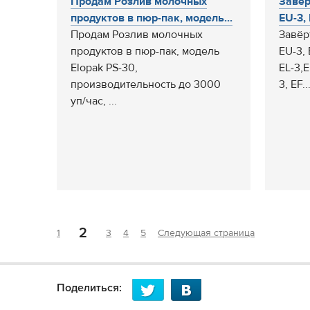
Продам Розлив молочных
Завё
продуктов в пюр-пак, модель...
EU-3, 
Продам Розлив молочных
Завё
продуктов в пюр-пак, модель
EU-3, 
Elopak PS-30,
EL-3,E
производительность до 3000
3, EF..
уп/час, ...
2
1
3
4
5
Следующая страница
Поделиться: