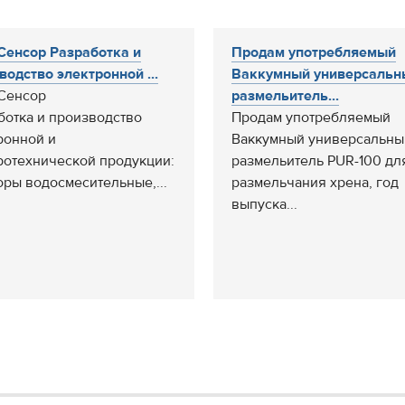
Сенсор Разработка и
Продам употребляемый
водство электронной ...
Ваккумный универсальн
Сенсор
размельитель...
ботка и производство
Продам употребляемый
ронной и
Ваккумный универсальны
ротехнической продукции:
размельитель PUR-100 дл
оры водосмесительные,...
размельчания хрена, год
выпуска...