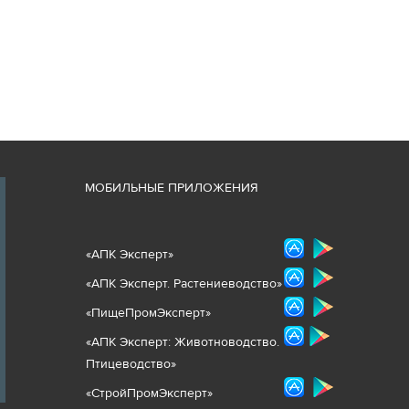
М
ОБИЛЬНЫЕ ПРИЛОЖЕНИЯ
«
АПК Эксперт
»
«
АПК Эксперт. Растениеводст
во
»
«ПищеПромЭксперт»
«
А
ПК Эксперт: Животнов
одство.
Птицеводство»
«СтройПромЭксперт»