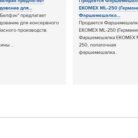
елфэн предлагает
Продается Фаршемешал
дование для...
EKOMEX ML-250 (Германи
Белфэн" предлагает
Фаршемешалка...
дование для консервного
Продается Фаршемешалк
басного производств.
EKOMEX ML-250 (Германия
Фаршемешалка EKOMEX 
ины ...
250, лопаточная
фаршемешалка...