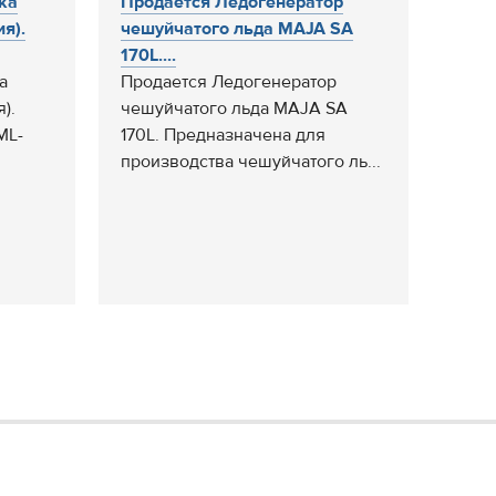
ка
Продается Ледогенератор
я).
чешуйчатого льда MAJA SA
170L....
а
Продается Ледогенератор
).
чешуйчатого льда MAJA SA
ML-
170L. Предназначена для
производства чешуйчатого ль...