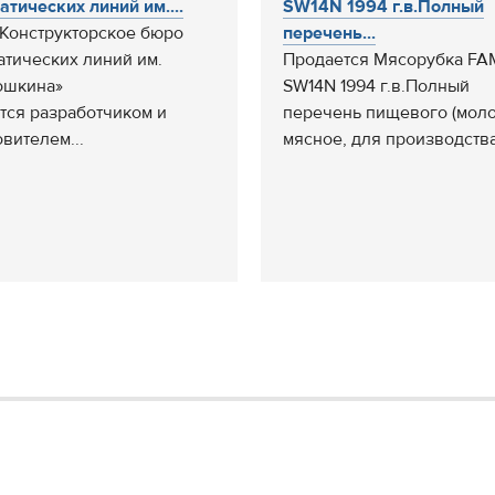
атических линий им....
SW14N 1994 г.в.Полный
Конструкторское бюро
перечень...
атических линий им.
Продается Мясорубка F
ошкина»
SW14N 1994 г.в.Полный
тся разработчиком и
перечень пищевого (мол
овителем...
мясное, для производства.