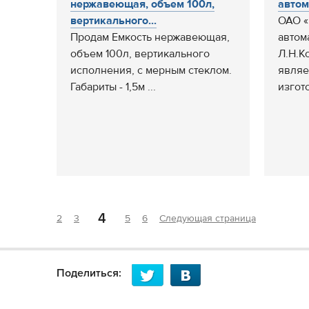
нержавеющая, объем 100л,
автом
вертикального...
ОАО «
Продам Емкость нержавеющая,
автом
объем 100л, вертикального
Л.Н.К
исполнения, с мерным стеклом.
являе
Габариты - 1,5м ...
изгот
4
2
3
5
6
Следующая страница
Поделиться: