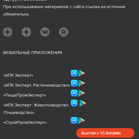
При использовании материалов с сайта ссылка на источник
обязательна.
М
ОБИЛЬНЫЕ ПРИЛОЖЕНИЯ
«
АПК Эксперт
»
«
АПК Эксперт. Растениеводст
во
»
«ПищеПромЭксперт»
«
А
ПК Эксперт: Животнов
одство.
Птицеводство»
«СтройПромЭксперт»
Быстро с 1С-Битрикс