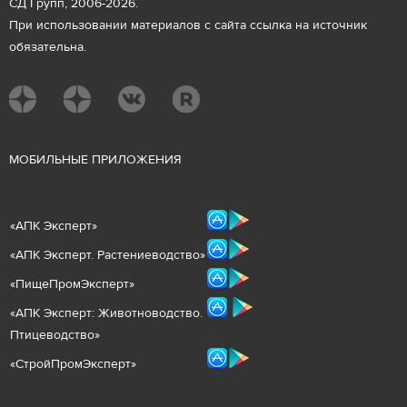
СД Групп, 2006-2026.
При использовании материалов с сайта ссылка на источник
обязательна.
М
ОБИЛЬНЫЕ ПРИЛОЖЕНИЯ
«
АПК Эксперт
»
«
АПК Эксперт. Растениеводст
во
»
«ПищеПромЭксперт»
«
А
ПК Эксперт: Животнов
одство.
Птицеводство»
«СтройПромЭксперт»