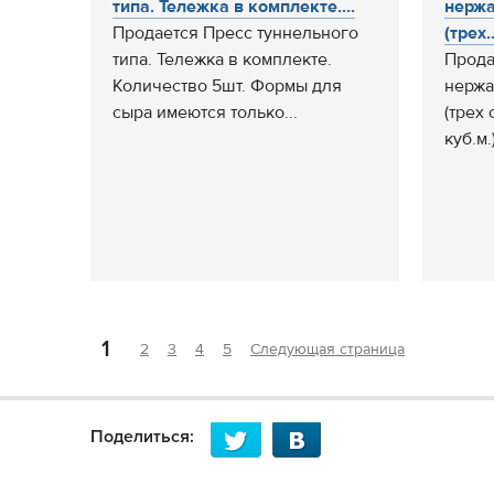
типа. Тележка в комплекте....
нержа
Продается Пресс туннельного
(трех..
типа. Тележка в комплекте.
Прода
Количество 5шт. Формы для
нержа
сыра имеются только...
(трех 
куб.м.
1
2
3
4
5
Следующая страница
Поделиться: