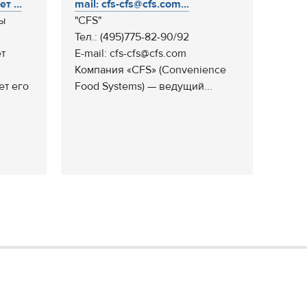
 ...
mail: cfs-cfs@cfs.com...
ы
"CFS"
Тел.: (495)775-82-90/92
т
E-mail: cfs-cfs@cfs.com
Компания «CFS» (Convenience
ет его
Food Systems) — ведущий...