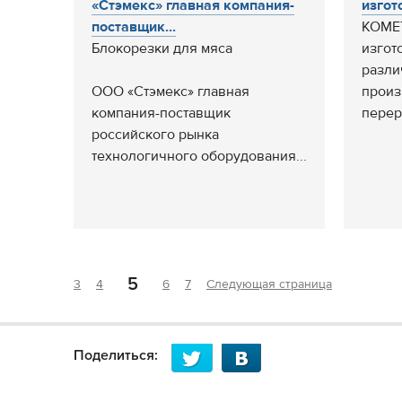
«Стэмекс» главная компания-
изгот
поставщик...
KOMET
Блокорезки для мяса
изгот
разли
ООО «Стэмекс» главная
произ
компания-поставщик
перер
российского рынка
технологичного оборудования...
5
3
4
6
7
Следующая страница
Поделиться: