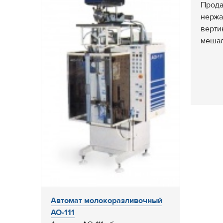
Прода
нержа
верти
мешал
Автомат молокоразливочный
АО-111