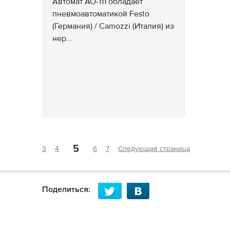
Автомат АО-111 обладает
пневмоавтоматикой Festo
(Германия) / Camozzi (Италия) из
нер...
5
3
4
6
7
Следующая страница
Поделиться: