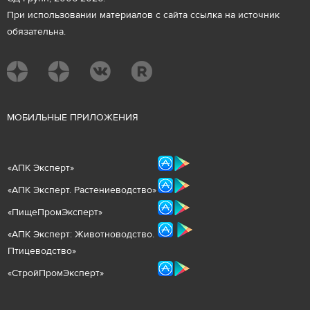
При использовании материалов с сайта ссылка на источник
обязательна.
М
ОБИЛЬНЫЕ ПРИЛОЖЕНИЯ
«
АПК Эксперт
»
«
АПК Эксперт. Растениеводст
во
»
«ПищеПромЭксперт»
«
А
ПК Эксперт: Животнов
одство.
Птицеводство»
«СтройПромЭксперт»