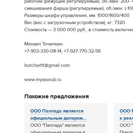
рабочие (режущие регулируемые), об./мин: 200-
смешивания фарша (регулируемые), об./мин: (-100
Размеры шкафа управления, мм: 1000/1600/400
Вес (вес с загрузочным устройством), кг: 7320
Стоимость — 3 000 000 руб., в стоимость включ
Михаил Точилкин
+7-903-330-08-14, +7-927-770-32-56
butchertlt@gmail.com
www.myasorub.ru
Похожие предложения
ООО Паллада является
ООО 
официальным дилером...
к реал
ООО "Паллада" является
ООО "
официальным дилером в
Предл