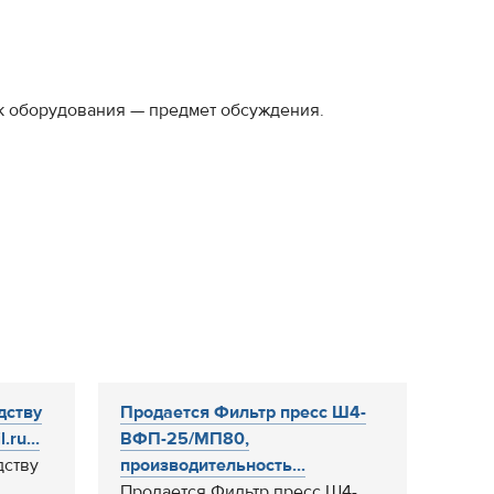
ск оборудования — предмет обсуждения.
дству
Продается Фильтр пресс Ш4-
ru...
ВФП-25/МП80,
дству
производительность...
Продается Фильтр пресс Ш4-