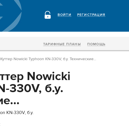
ВОЙТИ
РЕГИСТРАЦИЯ
ТАРИФНЫЕ ПЛАНЫ
ПОМОЩЬ
Куттер Nowicki Typhoon KN-330V, б.у. Технические...
ттер Nowicki
-330V, б.у.
е...
on KN-330V, б.у.
: