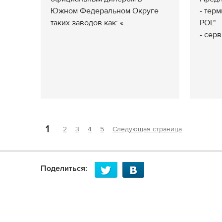
Южном Федеральном Округе
- тер
таких заводов как: «...
POL"
- серв
1
2
3
4
5
Следующая страница
Поделиться: