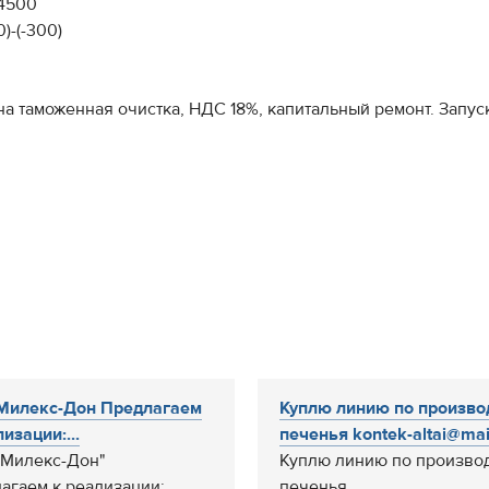
 4500
)-(-300)
ена таможенная очистка, НДС 18%, капитальный ремонт. Запу
Милекс-Дон Предлагаем
Куплю линию по произво
изации:...
печенья kontek-altai@mail.
Милекс-Дон"
Куплю линию по произво
агаем к реализации:
печенья