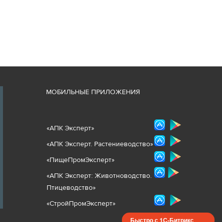
М
ОБИЛЬНЫЕ ПРИЛОЖЕНИЯ
«
АПК Эксперт
»
«
АПК Эксперт. Растениеводст
во
»
«ПищеПромЭксперт»
«
А
ПК Эксперт: Животнов
одство.
Птицеводство»
«СтройПромЭксперт»
Быстро с 1С-Битрикс