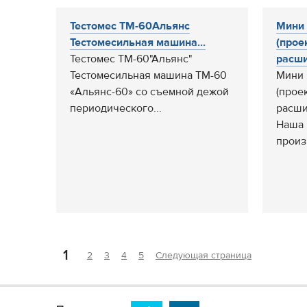
Тестомес ТМ-60Альянс
Мини
Тестомесильная машина...
(прое
Тестомес ТМ-60"Альянс"
расши
Тестомесильная машина ТМ-60
Мини 
«Альянс-60» со съемной дежой
(прое
периодического...
расши
Наша 
произв
1
2
3
4
5
Следующая страница