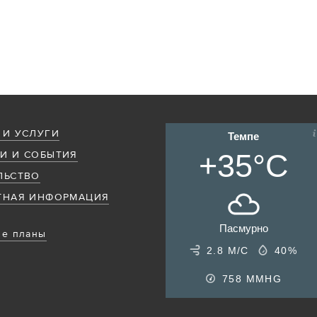
 И УСЛУГИ
Темпе
+35°C
И И СОБЫТИЯ
ЛЬСТВО
ТНАЯ ИНФОРМАЦИЯ
Пасмурно
е планы
2.8 М/С
40%
758
MMHG