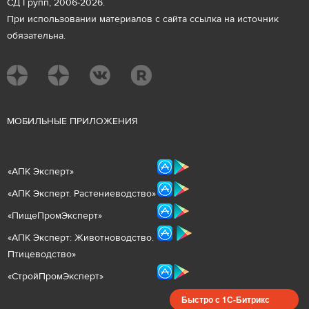
СД Групп, 2006-2026.
При использовании материалов с сайта ссылка на источник
обязательна.
М
ОБИЛЬНЫЕ ПРИЛОЖЕНИЯ
«
АПК Эксперт
»
«
АПК Эксперт. Растениеводст
во
»
«ПищеПромЭксперт»
«
А
ПК Эксперт: Животнов
одство.
Птицеводство»
«СтройПромЭксперт»
Быстро с 1С-Битрикс