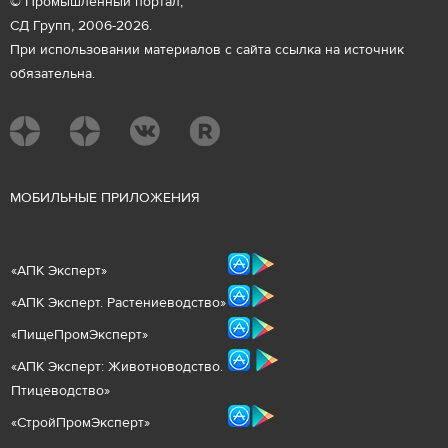
© Промышленный портал,
СД Групп, 2006-2026.
При использовании материалов с сайта ссылка на источник
обязательна.
М
ОБИЛЬНЫЕ ПРИЛОЖЕНИЯ
«
АПК Эксперт
»
«
АПК Эксперт. Растениеводст
во
»
«ПищеПромЭксперт»
«
А
ПК Эксперт: Животнов
одство.
Птицеводство»
«СтройПромЭксперт»