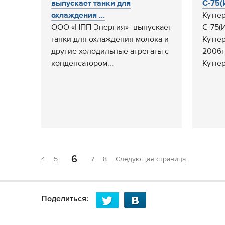
выпускает танки для
С-75(
охлаждения ...
Кутте
ООО «НПП Энергия»- выпускает
С-75(И
танки для охлаждения молока и
Кутте
другие холодильные агрегаты с
2006г
конденсатором...
Кутте
6
4
5
7
8
Следующая страница
Поделиться: