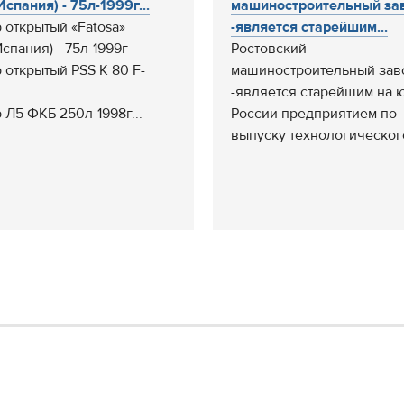
Испания) - 75л-1999г...
машиностроительный за
р открытый «Fatosa»
-является старейшим...
спания) - 75л-1999г
Ростовский
р открытый PSS K 80 F-
машиностроительный зав
-является старейшим на 
р Л5 ФКБ 250л-1998г...
России предприятием по
выпуску технологического