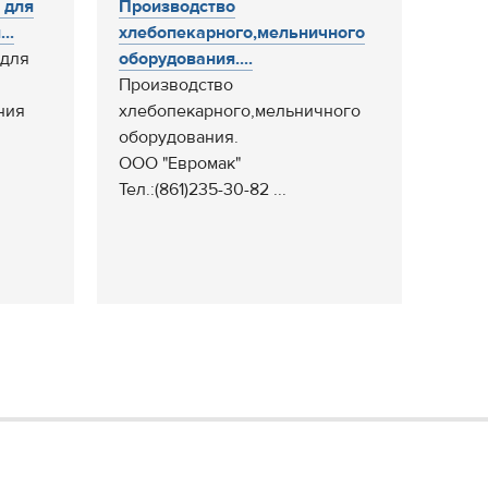
 для
Производство
..
хлебопекарного,мельничного
 для
оборудования....
Производство
ния
хлебопекарного,мельничного
,
оборудования.
ООО "Евромак"
Тел.:(861)235-30-82 ...