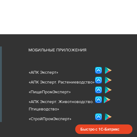
М
ОБИЛЬНЫЕ ПРИЛОЖЕНИЯ
«
АПК Эксперт
»
«
АПК Эксперт. Растениеводст
во
»
«ПищеПромЭксперт»
«
А
ПК Эксперт: Животнов
одство.
Птицеводство»
«СтройПромЭксперт»
Быстро с 1С-Битрикс