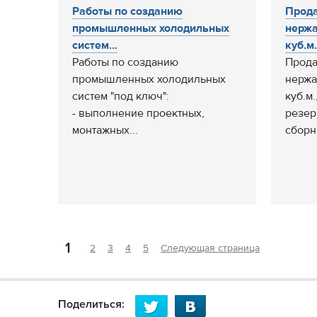
Работы по созданию
Прода
промышленных холодильных
нержа
систем...
куб.м.
Работы по созданию
Прода
промышленных холодильных
нержа
систем "под ключ":
куб.м
- выполнение проектных,
резер
монтажных...
сборни
1
2
3
4
5
Следующая страница
Поделиться: