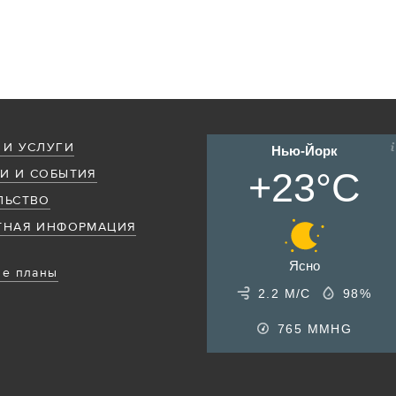
 И УСЛУГИ
Нью-Йорк
+23°C
И И СОБЫТИЯ
ЛЬСТВО
ТНАЯ ИНФОРМАЦИЯ
Ясно
е планы
2.2 М/С
98%
765
MMHG