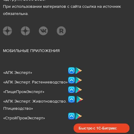
При использовании материалов с сайта ссылка на источник
обязательна.
М
ОБИЛЬНЫЕ ПРИЛОЖЕНИЯ
«
АПК Эксперт
»
«
АПК Эксперт. Растениеводст
во
»
«ПищеПромЭксперт»
«
А
ПК Эксперт: Животнов
одство.
Птицеводство»
«СтройПромЭксперт»
Быстро с 1С-Битрикс