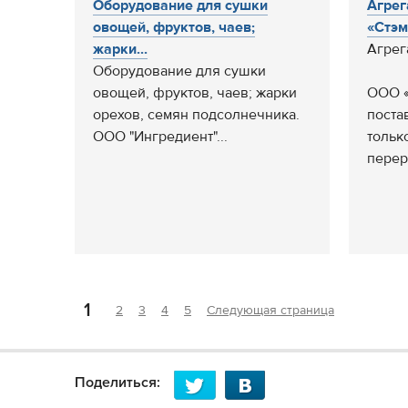
Оборудование для сушки
Агрег
овощей, фруктов, чаев;
«Стэм
жарки...
Агрег
Оборудование для сушки
овощей, фруктов, чаев; жарки
ООО «
орехов, семян подсолнечника.
поста
ООО "Ингредиент"...
тольк
перер
1
2
3
4
5
Следующая страница
Поделиться: