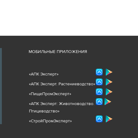
М
ОБИЛЬНЫЕ ПРИЛОЖЕНИЯ
«
АПК Эксперт
»
«
АПК Эксперт. Растениеводст
во
»
«ПищеПромЭксперт»
«
А
ПК Эксперт: Животнов
одство.
Птицеводство»
«СтройПромЭксперт»