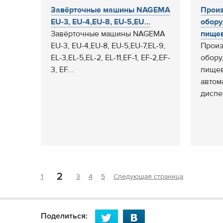
Завёрточные машины NAGEMA
Произ
EU-3, EU-4,EU-8, EU-5,EU...
обору
Завёрточные машины NAGEMA
пищев
EU-3, EU-4,EU-8, EU-5,EU-7,EL-9,
Произ
EL-3,EL-5,EL-2, EL-11,EF-1, EF-2,EF-
обору
3, EF...
пищев
автом
диспе
2
1
3
4
5
Следующая страница
Поделиться: