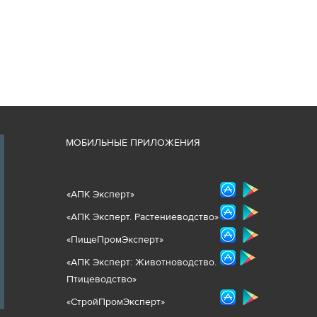
М
ОБИЛЬНЫЕ ПРИЛОЖЕНИЯ
«
АПК Эксперт
»
«
АПК Эксперт. Растениеводст
во
»
«ПищеПромЭксперт»
«
А
ПК Эксперт: Животнов
одство.
Птицеводство»
«СтройПромЭксперт»