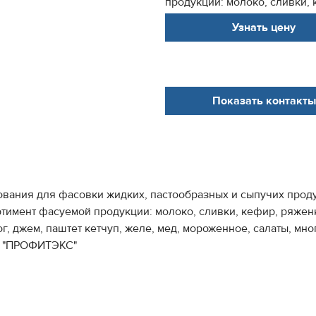
продукции: молоко, сливки, к
Узнать цену
Показать контакты
ования для фасовки жидких, пастообразных и сыпучих прод
имент фасуемой продукции: молоко, сливки, кефир, ряженка
г, джем, паштет кетчуп, желе, мед, мороженное, салаты, мн
д "ПРОФИТЭКС"