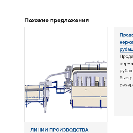
Похожие предложения
Прода
нержа
рубаш
Прода
нержа
рубаш
быстр
резерв
ЛИНИИ ПРОИЗВОДСТВА