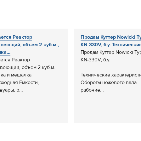
ется Реактор
Продам Куттер Nowicki T
веющий, объем 2 куб.м.,
KN-330V, б.у. Технические
ка...
Продам Куттер Nowicki Ty
ется Реактор
KN-330V, б.у.
веющий, объем 2 куб.м.,
ка и мешалка
Технические характеристи
оходная Емкости,
Обороты ножевого вала
уары, р...
рабочие...