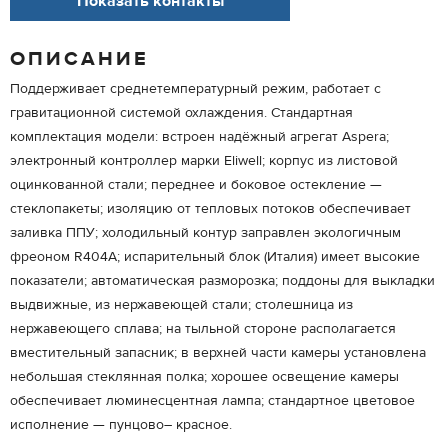
Показать контакты
ОПИСАНИЕ
Поддерживает среднетемпературный режим, работает с
гравитационной системой охлаждения. Стандартная
комплектация модели: встроен надёжный агрегат Aspera;
электронный контроллер марки Eliwеll; корпус из листовой
оцинкованной стали; переднее и боковое остекление —
стеклопакеты; изоляцию от тепловых потоков обеспечивает
заливка ППУ; холодильный контур заправлен экологичным
фреоном R404А; испарительный блок (Италия) имеет высокие
показатели; автоматическая разморозка; поддоны для выкладки
выдвижные, из нержавеющей стали; столешница из
нержавеющего сплава; на тыльной стороне располагается
вместительный запасник; в верхней части камеры установлена
небольшая стеклянная полка; хорошее освещение камеры
обеспечивает люминесцентная лампа; стандартное цветовое
исполнение — пунцово– красное.