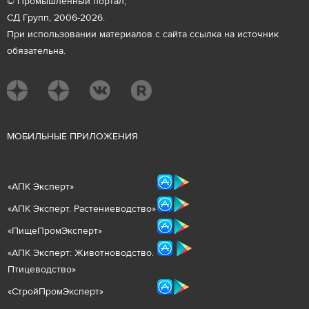
© Промышленный портал,
СД Групп, 2006-2026.
При использовании материалов с сайта ссылка на источник
обязательна.
М
ОБИЛЬНЫЕ ПРИЛОЖЕНИЯ
«
АПК Эксперт
»
«
АПК Эксперт. Растениеводст
во
»
«ПищеПромЭксперт»
«
А
ПК Эксперт: Животнов
одство.
Птицеводство»
«СтройПромЭксперт»