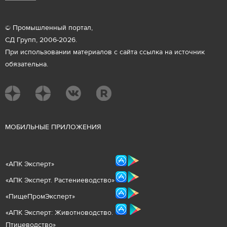
© Промышленный портал,
СД Групп, 2006-2026.
При использовании материалов с сайта ссылка на источник
обязательна.
М
ОБИЛЬНЫЕ ПРИЛОЖЕНИЯ
«
АПК Эксперт
»
«
АПК Эксперт. Растениеводст
во
»
«ПищеПромЭксперт»
«
А
ПК Эксперт: Животнов
одство.
Птицеводство»