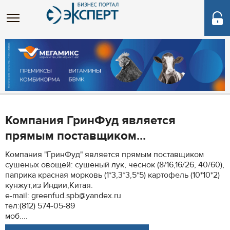
Компания ГринФуд является
прямым поставщиком...
Компания "ГринФуд" является прямым поставщиком
сушеных овощей: сушеный лук, чеснок (8/16,16/26, 40/60),
паприка красная морковь (1*3,3*3,5*5) картофель (10*10*2)
кунжут,из Индии,Китая.
e-mail: greenfud.spb@yandex.ru
тел:(812) 574-05-89
моб....