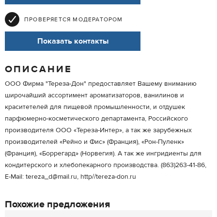
ПРОВЕРЯЕТСЯ МОДЕРАТОРОМ
Показать контакты
ОПИСАНИЕ
ООО Фирма "Тереза-Дон" предоставляет Вашему вниманию
широчайший ассортимент ароматизаторов, ванилинов и
краситетелей для пищевой промышленности, и отдушек
парфюмерно-косметического департамента, Российского
производителя ООО «Тереза-Интер», а так же зарубежных
производителей «Рейно и Фис» (Франция), «Рон-Пуленк»
(Франция), «Боррегард» (Норвегия). А так же ингридиенты для
кондитерского и хлебопекарного производства. (863)263-41-86,
E-Mail: tereza_d@mail.ru, http//tereza-don.ru
Похожие предложения