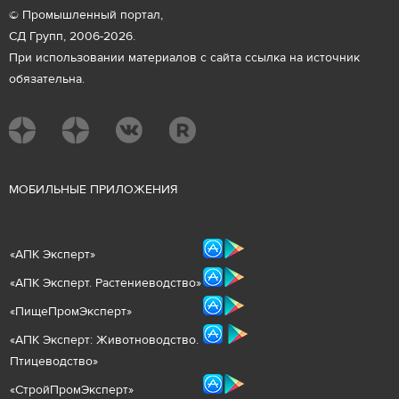
© Промышленный портал,
СД Групп, 2006-2026.
При использовании материалов с сайта ссылка на источник
обязательна.
М
ОБИЛЬНЫЕ ПРИЛОЖЕНИЯ
«
АПК Эксперт
»
«
АПК Эксперт. Растениеводст
во
»
«ПищеПромЭксперт»
«
А
ПК Эксперт: Животнов
одство.
Птицеводство»
«СтройПромЭксперт»