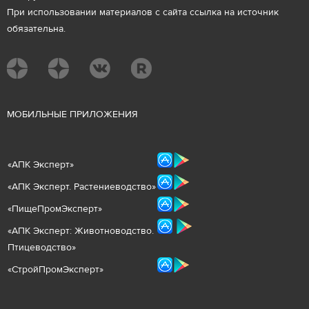
При использовании материалов с сайта ссылка на источник
обязательна.
М
ОБИЛЬНЫЕ ПРИЛОЖЕНИЯ
«
АПК Эксперт
»
«
АПК Эксперт. Растениеводст
во
»
«ПищеПромЭксперт»
«
А
ПК Эксперт: Животнов
одство.
Птицеводство»
«СтройПромЭксперт»