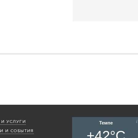
 И УСЛУГИ
Темпе
+42°C
И И СОБЫТИЯ