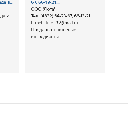
а в...
67, 66-13-21...
ООО "Люта"
да в
Тел.:(4832) 64-23-67, 66-13-21
.
E-mail: luta_32@mail.ru
Предлагает пищевые
ингредиенты:...