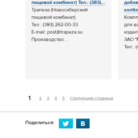
пищевой комбинат) Тел.: (383)...
добав
Трапеза (Новосибирский
колба
пищевой комбинат)
Компл
Тел.: (383) 262-00-33
для в
E-mail: post@trapeza.su
издел
Производство ...
ЗАО "
Тел.: (
1
2
3
4
5
Следующая страница
Поделиться: