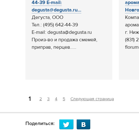
44-39 E-mail:
арома
degusta@degusta.ru...
Новго
Дегуста, ООО
Компа
Тел.: (495) 642-44-39
арома
E-mail: degusta@degusta.ru
г. Ни
Произ-во и продажа смемей,
(831) 
приправ, перцев.....
florum
1
2
3
4
5
Следующая страница
Поделиться: