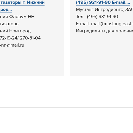
тизаторы г. Нижний
(495) 931-91-90 E-mail:...
род...
Мустанг Ингредиентс, ЗА
ния Флорум-НН
Тел.: (495) 931-91-90
тизаторы
E-mail: mail@mustang.east.
жний Новгород
Ингредиенты для молочно
272-19-24/ 270-81-04
-nn@mail.ru