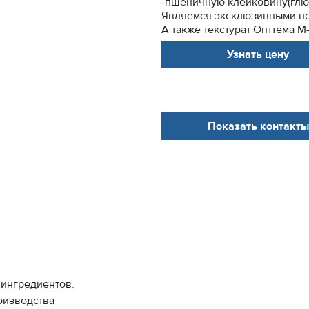
-пшеничную клейковину(глю
Являемся эксклюзивными по
А также текстурат Опттема М-
Узнать цену
Показать контакты
ингредиентов.
оизводства