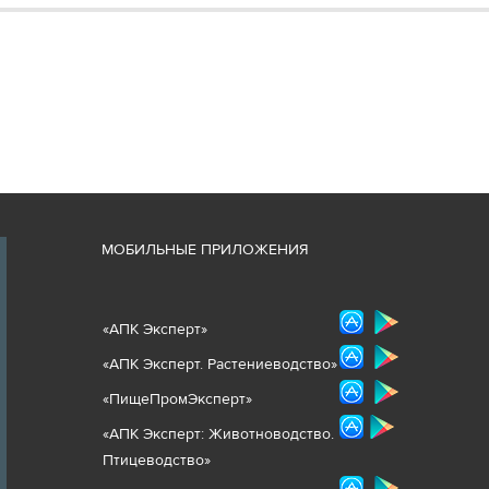
М
ОБИЛЬНЫЕ ПРИЛОЖЕНИЯ
«
АПК Эксперт
»
«
АПК Эксперт. Растениеводст
во
»
«ПищеПромЭксперт»
«
А
ПК Эксперт: Животнов
одство.
Птицеводство»