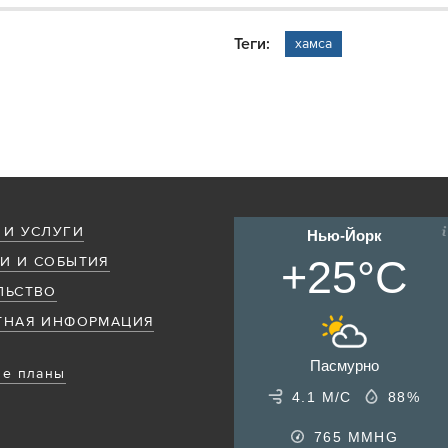
Теги:
хамса
 И УСЛУГИ
Нью-Йорк
+25°C
И И СОБЫТИЯ
ЛЬСТВО
ТНАЯ ИНФОРМАЦИЯ
Пасмурно
е планы
4.1 М/С
88%
765
MMHG