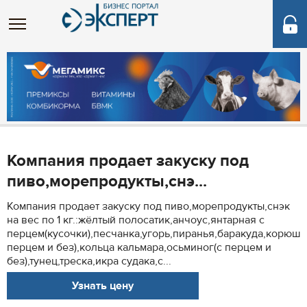
Компания продает закуску под
пиво,морепродукты,снэ...
Компания продает закуску под пиво,морепродукты,снэк
на вес по 1 кг.:жёлтый полосатик,анчоус,янтарная с
перцем(кусочки),песчанка,угорь,пиранья,баракуда,корюшк
перцем и без),кольца кальмара,осьминог(с перцем и
без),тунец,треска,икра судака,с...
Узнать цену