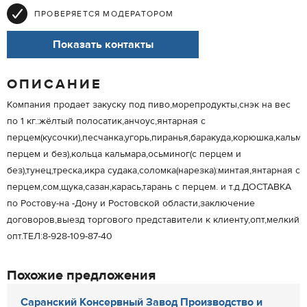
ПРОВЕРЯЕТСЯ МОДЕРАТОРОМ
Показать контакты
ОПИСАНИЕ
Компания продает закуску под пиво,морепродукты,снэк на вес
по 1 кг.:жёлтый полосатик,анчоус,янтарная с
перцем(кусочки),песчанка,угорь,пиранья,баракуда,корюшка,кальма
перцем и без),кольца кальмара,осьминог(с перцем и
без),тунец,треска,икра судака,соломка(нарезка):минтая,янтарная с
перцем,сом,щука,сазан,карась,тарань с перцем. и т.д.ДОСТАВКА
по Ростову-на -Дону и Ростовской области,заключение
договоров,выезд торгового представители к клиенту,опт,мелкий
опт.ТЕЛ:8-928-109-87-40
Похожие предложения
Саранский Консервный Завод Производство и