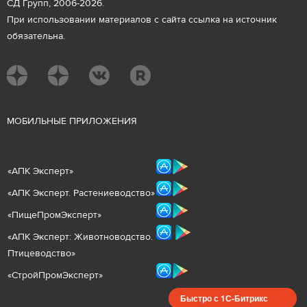
СД Групп, 2006-2026.
При использовании материалов с сайта ссылка на источник
обязательна.
М
ОБИЛЬНЫЕ ПРИЛОЖЕНИЯ
«
АПК Эксперт
»
«
АПК Эксперт. Растениеводст
во
»
«ПищеПромЭксперт»
«
А
ПК Эксперт: Животнов
одство.
Птицеводство»
«СтройПромЭксперт»
Быстро с 1С-Битрикс